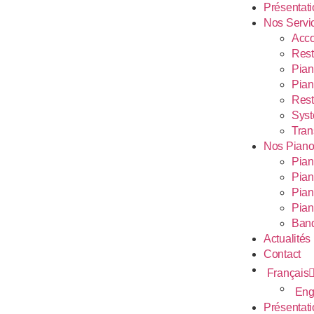
Présentat
Nos Servi
Acco
Rest
Pian
Pian
Rest
Syst
Tran
Nos Piano
Pian
Pian
Pian
Pian
Banq
Actualités
Contact
Français
Eng
Présentat