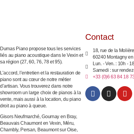
Contact
Dumas Piano propose tous les services
18, rue de la Molièr
liés au piano acoustique dans le Vexin et
60240 Montagny en
sa région (27, 60, 76, 78 et 95).
Lun. - Ven. : 10h - 
Samedi : sur rendez
L’accord, l’entretien et la restauration de
+33 (0)6 63 84 18 7
piano sont au cœur de notre métier
d’artisan. Vous trouverez dans notre
showroom un large choix de pianos à la
vente, mais aussi à la location, du piano
droit au piano à queue.
Gisors Neufmarché, Gournay en Bray,
Beauvais Chaumont en Vexin, Méru,
Chambly, Persan, Beaumont sur Oise,