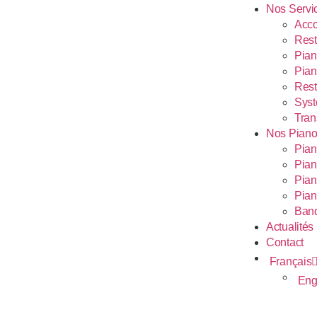
Nos Servi
Acco
Rest
Pian
Pian
Rest
Syst
Tran
Nos Piano
Pian
Pian
Pian
Pian
Banq
Actualités
Contact
Français
Eng