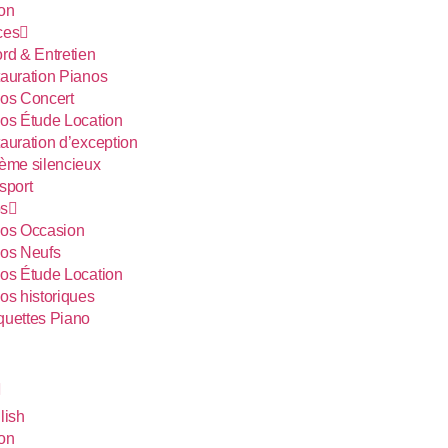
ion
ces
rd & Entretien
auration Pianos
os Concert
os Étude Location
auration d’exception
ème silencieux
sport
s
os Occasion
os Neufs
os Étude Location
os historiques
uettes Piano
lish
ion